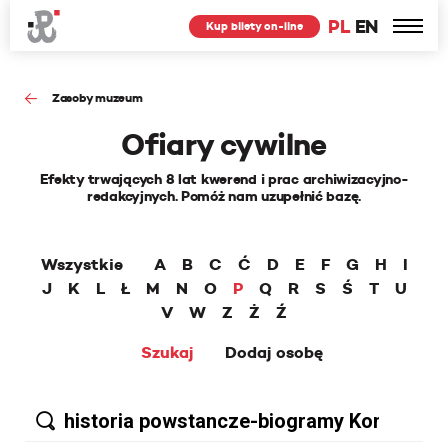
PL
EN
Kup bilety on-line
Zasoby muzeum
Ofiary cywilne
Efekty trwających 8 lat kwerend i prac archiwizacyjno-
redakcyjnych. Pomóż nam uzupełnić bazę.
Wszystkie
A
B
C
Ć
D
E
F
G
H
I
J
K
L
Ł
M
N
O
P
Q
R
S
Ś
T
U
V
W
Z
Ż
Ź
Szukaj
Dodaj osobę