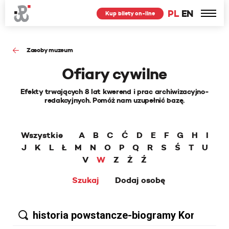
PL
EN
Kup bilety on-line
Zasoby muzeum
Ofiary cywilne
Efekty trwających 8 lat kwerend i prac archiwizacyjno-
redakcyjnych. Pomóż nam uzupełnić bazę.
Wszystkie
A
B
C
Ć
D
E
F
G
H
I
J
K
L
Ł
M
N
O
P
Q
R
S
Ś
T
U
V
W
Z
Ż
Ź
Szukaj
Dodaj osobę