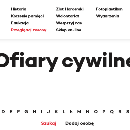
Historia
Zlot Harcerski
Fotoplastikon
Korzenie pamięci
Wolontariat
Wydarzenia
Edukacja
Wesprzyj nas
Przeglądaj zasoby
Sklep on-line
Ofiary cywiln
D
E
F
G
H
I
J
K
L
Ł
M
N
O
P
Q
R
S
Szukaj
Dodaj osobę