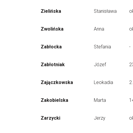
Zielińska
Stanisława
o
Zwolińska
Anna
o
Zabłocka
Stefania
-
Zabłotniak
Józef
2
Zajączkowska
Leokadia
2
Zakobielska
Marta
1
Zarzycki
Jerzy
o