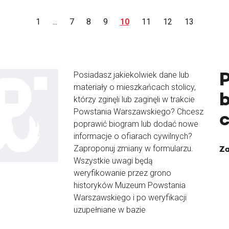
1
...
7
8
9
10
11
12
13
Posiadasz jakiekolwiek dane lub
materiały o mieszkańcach stolicy,
b
którzy zginęli lub zaginęli w trakcie
Powstania Warszawskiego? Chcesz
poprawić biogram lub dodać nowe
informacje o ofiarach cywilnych?
Zaproponuj zmiany w formularzu.
Za
Wszystkie uwagi będą
weryfikowanie przez grono
historyków Muzeum Powstania
Warszawskiego i po weryfikacji
uzupełniane w bazie