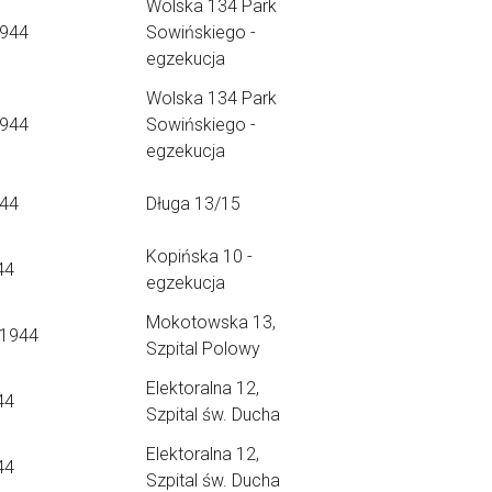
Wolska 134 Park
1944
Sowińskiego -
egzekucja
Wolska 134 Park
1944
Sowińskiego -
egzekucja
.44
Długa 13/15
Kopińska 10 -
44
egzekucja
Mokotowska 13,
.1944
Szpital Polowy
Elektoralna 12,
44
Szpital św. Ducha
Elektoralna 12,
44
Szpital św. Ducha