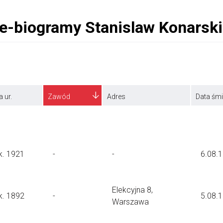
a ur.
Zawód
Adres
Data śmi
k. 1921
-
-
6.08.
Elekcyjna 8,
k. 1892
-
5.08.
Warszawa