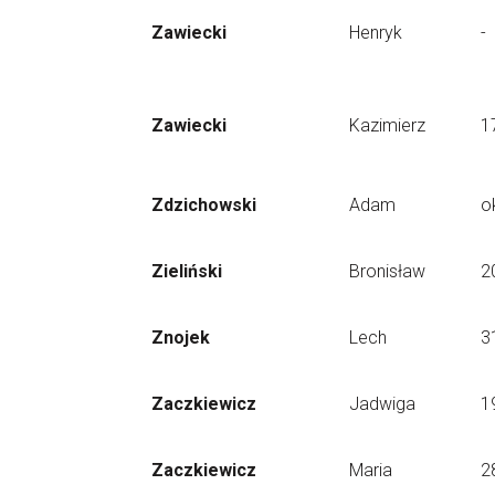
Zawiecki
Henryk
-
Zawiecki
Kazimierz
1
Zdzichowski
Adam
o
Zieliński
Bronisław
2
Znojek
Lech
3
Zaczkiewicz
Jadwiga
1
Zaczkiewicz
Maria
2