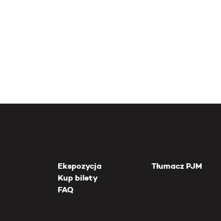
Ekspozycja
Tłumacz PJM
Kup bilety
FAQ