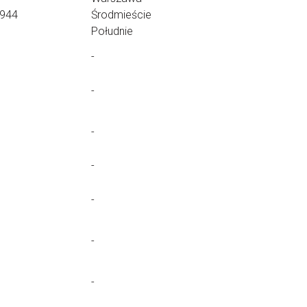
1944
Środmieście
Południe
-
-
-
-
-
-
-