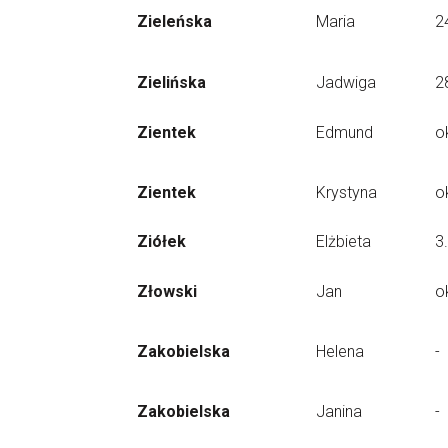
Zieleńska
Maria
2
Zielińska
Jadwiga
2
Zientek
Edmund
o
Zientek
Krystyna
o
Ziółek
Elżbieta
3
Złowski
Jan
o
Zakobielska
Helena
-
Zakobielska
Janina
-