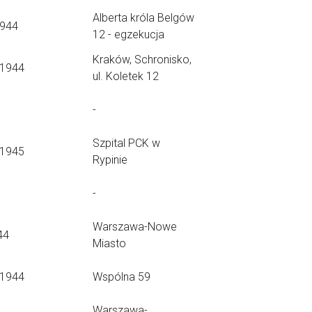
Alberta króla Belgów
1944
12 - egzekucja
Kraków, Schronisko,
.1944
ul. Koletek 12
-
Szpital PCK w
.1945
Rypinie
-
Warszawa-Nowe
44
Miasto
.1944
Wspólna 59
Warszawa-