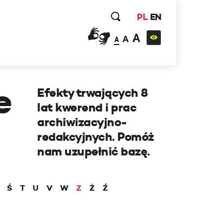
PL
EN
A
A
A
e
Efekty trwających 8
lat kwerend i prac
archiwizacyjno-
redakcyjnych. Pomóż
nam uzupełnić bazę.
Ś
T
U
V
W
Z
Ż
Ź