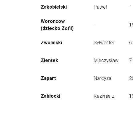
Zakobielski
Paweł
-
Woroncow
-
1
(dziecko Zofii)
Zwoliński
Sylwester
6
Zientek
Mieczysław
7
Zapart
Narcyza
2
Zabłocki
Kazimierz
1