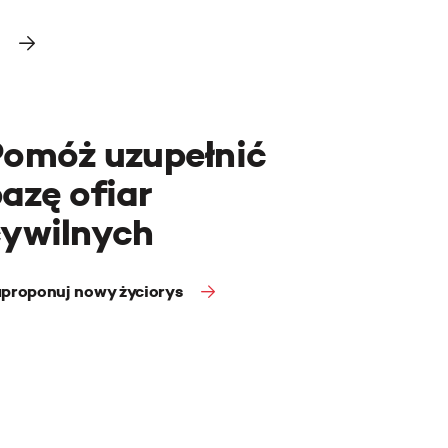
Pomóż uzupełnić
azę ofiar
cywilnych
proponuj nowy życiorys