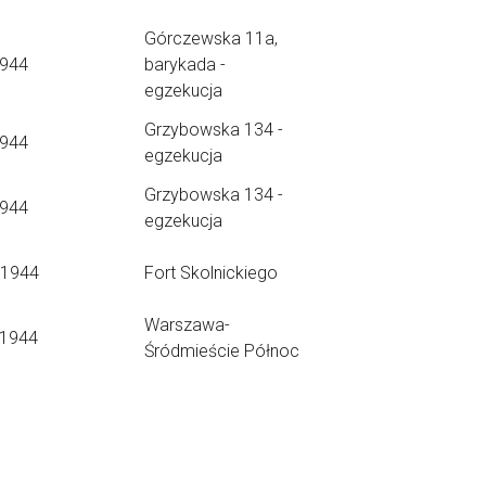
Górczewska 11a,
1944
barykada -
egzekucja
Grzybowska 134 -
1944
egzekucja
Grzybowska 134 -
1944
egzekucja
.1944
Fort Skolnickiego
Warszawa-
.1944
Śródmieście Północ