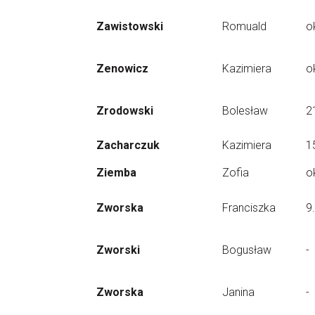
Zawistowski
Romuald
o
Zenowicz
Kazimiera
o
Zrodowski
Bolesław
2
Zacharczuk
Kazimiera
1
Ziemba
Zofia
o
Zworska
Franciszka
9
Zworski
Bogusław
-
Zworska
Janina
-