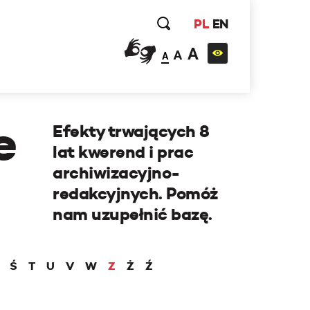
PL
EN
A
A
A
e
Efekty trwających 8
lat kwerend i prac
archiwizacyjno-
redakcyjnych. Pomóż
nam uzupełnić bazę.
Ś
T
U
V
W
Z
Ż
Ź