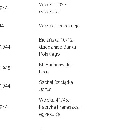
Wolska 132 -
1944
egzekucja
44
Wolska - egzekucja
Bielańska 10/12,
.1944
dziedziniec Banku
Polskiego
KL Buchenwald -
.1945
Leau
Szpital Dziciątka
.1944
Jezus
Wolska 41/45,
1944
Fabryka Franaszka -
egzekucja
-