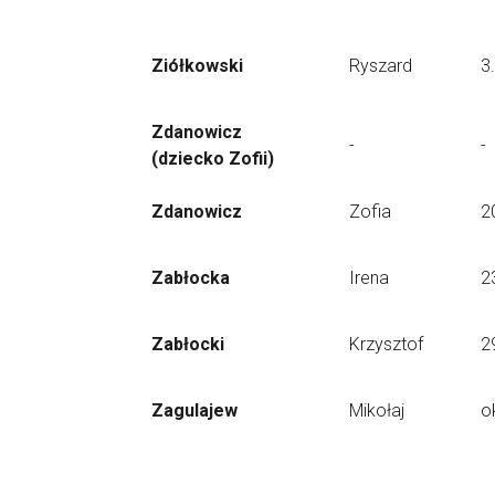
Ziółkowski
Ryszard
3
Zdanowicz
-
-
(dziecko Zofii)
Zdanowicz
Zofia
2
Zabłocka
Irena
2
Zabłocki
Krzysztof
2
Zagulajew
Mikołaj
o