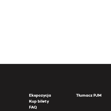
Ekspozycja
Tłumacz PJM
Kup bilety
FAQ