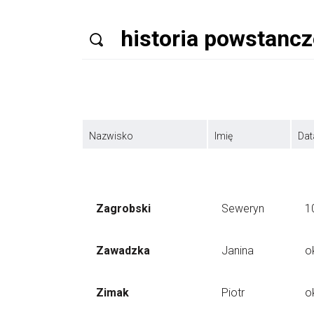
Nazwisko
Imię
Dat
Zagrobski
Seweryn
1
Zawadzka
Janina
o
Zimak
Piotr
o