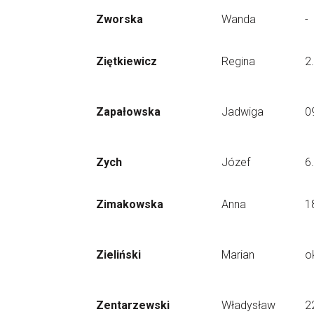
Zworska
Wanda
-
Ziętkiewicz
Regina
2
Zapałowska
Jadwiga
0
Zych
Józef
6
Zimakowska
Anna
1
Zieliński
Marian
o
Zentarzewski
Władysław
2