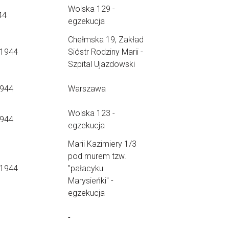
Wolska 129 -
44
egzekucja
Chełmska 19, Zakład
.1944
Sióstr Rodziny Marii -
Szpital Ujazdowski
1944
Warszawa
Wolska 123 -
1944
egzekucja
Marii Kazimiery 1/3
pod murem tzw.
.1944
"pałacyku
Marysieńki" -
egzekucja
-