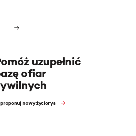
Pomóż uzupełnić
azę ofiar
cywilnych
proponuj nowy życiorys