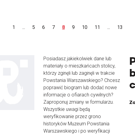
1
...
5
6
7
8
9
10
11
...
13
Posiadasz jakiekolwiek dane lub
materiały o mieszkańcach stolicy,
b
którzy zginęli lub zaginęli w trakcie
Powstania Warszawskiego? Chcesz
poprawić biogram lub dodać nowe
informacje o ofiarach cywilnych?
Zaproponuj zmiany w formularzu.
Za
Wszystkie uwagi będą
weryfikowanie przez grono
historyków Muzeum Powstania
Warszawskiego i po weryfikacji