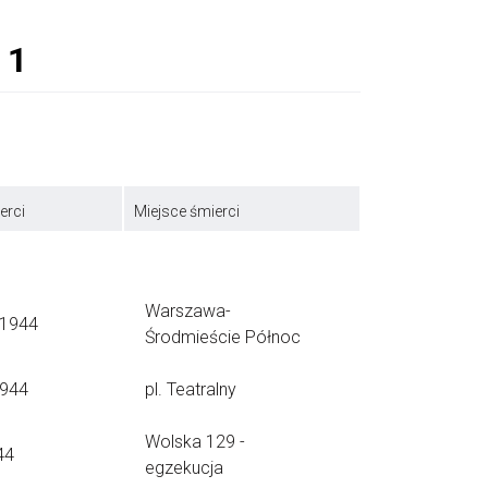
erci
Miejsce śmierci
Warszawa-
.1944
Środmieście Północ
1944
pl. Teatralny
Wolska 129 -
44
egzekucja