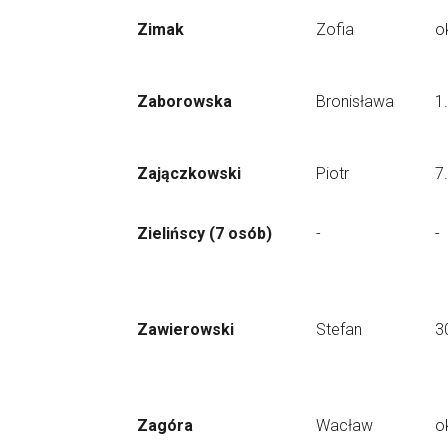
Zimak
Zofia
o
Zaborowska
Bronisława
1
Zajączkowski
Piotr
7
Zielińscy (7 osób)
-
-
Zawierowski
Stefan
3
Zagóra
Wacław
o