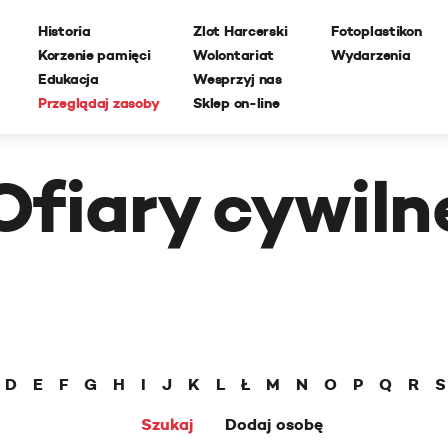
Historia
Zlot Harcerski
Fotoplastikon
Korzenie pamięci
Wolontariat
Wydarzenia
Edukacja
Wesprzyj nas
Przeglądaj zasoby
Sklep on-line
Ofiary cywiln
D
E
F
G
H
I
J
K
L
Ł
M
N
O
P
Q
R
S
Szukaj
Dodaj osobę