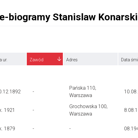
a ur.
Zawód
Adres
Data śmi
Pańska 110,
0.12.1892
-
10.08
Warszawa
Grochowska 100,
k. 1921
-
8.08.
Warszawa
k. 1879
-
-
08.19