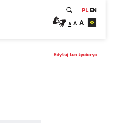
PL
EN
A
A
A
Edytuj ten życiorys