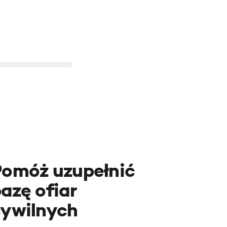
Pomóż uzupełnić
azę ofiar
cywilnych