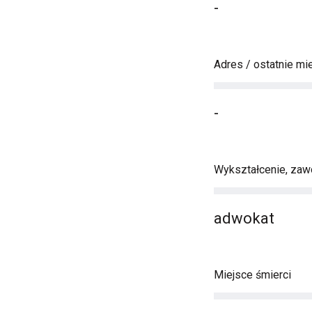
-
Adres / ostatnie mi
-
Wykształcenie, zawó
adwokat
Miejsce śmierci