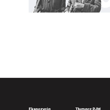
Ekspozycja
Tłumacz PJM