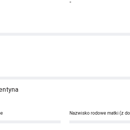
-
entyna
ie
Nazwisko rodowe matki (z d