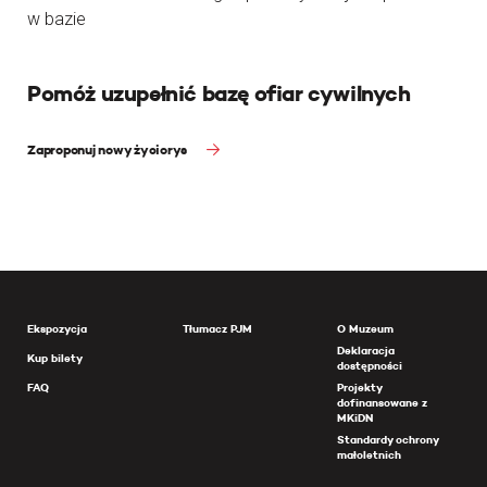
w bazie
Pomóż uzupełnić bazę ofiar cywilnych
Zaproponuj nowy życiorys
Ekspozycja
Tłumacz PJM
O Muzeum
Deklaracja
Kup bilety
dostępności
FAQ
Projekty
dofinansowane z
MKiDN
Standardy ochrony
małoletnich