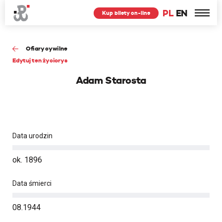
PL
EN
Kup bilety on-line
Ofiary cywilne
Edytuj ten życiorys
Adam Starosta
Data urodzin
ok. 1896
Data śmierci
08.1944