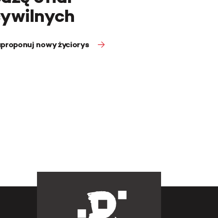
cywilnych
proponuj nowy życiorys