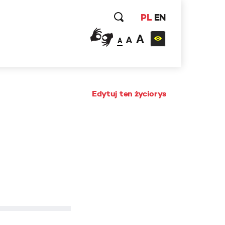
PL
EN
A
A
A
Edytuj ten życiorys