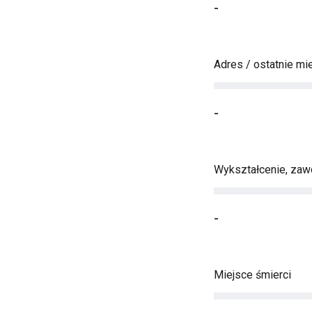
-
Adres / ostatnie mi
-
Wykształcenie, zawó
-
Miejsce śmierci