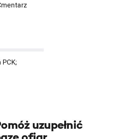
 Cmentarz
ń PCK;
Pomóż uzupełnić
azę ofiar