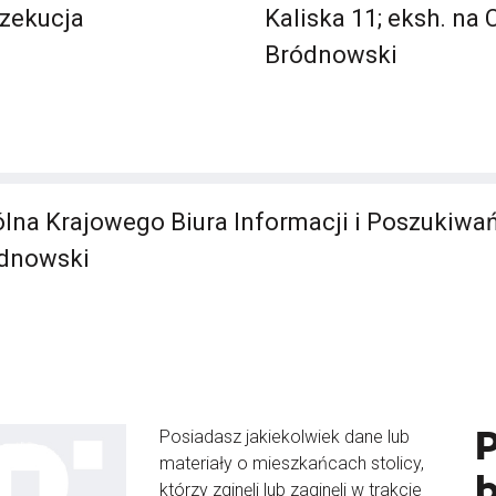
gzekucja
Kaliska 11; eksh. na
Bródnowski
lna Krajowego Biura Informacji i Poszukiwa
dnowski
Posiadasz jakiekolwiek dane lub
materiały o mieszkańcach stolicy,
b
którzy zginęli lub zaginęli w trakcie