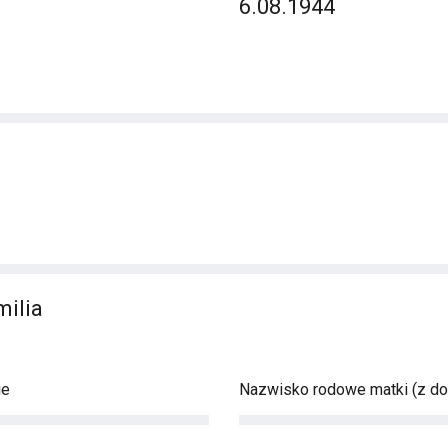
6.08.1944
milia
ie
Nazwisko rodowe matki (z d