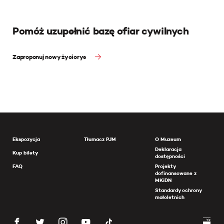
Pomóż uzupełnić bazę ofiar cywilnych
Zaproponuj nowy życiorys
Ekspozycja
Tłumacz PJM
O Muzeum
Deklaracja
Kup bilety
dostępności
FAQ
Projekty
dofinansowane z
MKiDN
Standardy ochrony
małoletnich