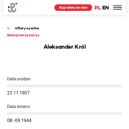
PL
EN
Kup bilety on-line
Ofiary cywilne
Edytuj ten życiorys
Aleksander Król
Data urodzin
23.11.1907
Data śmierci
08.-09.1944