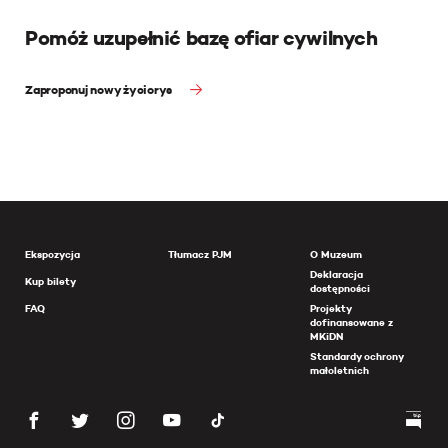
Pomóż uzupełnić bazę ofiar cywilnych
Zaproponuj nowy życiorys
Ekspozycja
Tłumacz PJM
O Muzeum
Deklaracja
Kup bilety
dostępności
FAQ
Projekty
dofinansowane z
MKiDN
Standardy ochrony
małoletnich