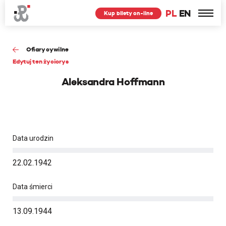
PL
EN
Kup bilety on-line
Ofiary cywilne
Edytuj ten życiorys
Aleksandra Hoffmann
Data urodzin
22.02.1942
Data śmierci
13.09.1944