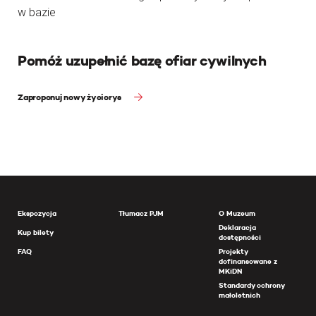
w bazie
Pomóż uzupełnić bazę ofiar cywilnych
Zaproponuj nowy życiorys
Ekspozycja
Tłumacz PJM
O Muzeum
Deklaracja
Kup bilety
dostępności
FAQ
Projekty
dofinansowane z
MKiDN
Standardy ochrony
małoletnich