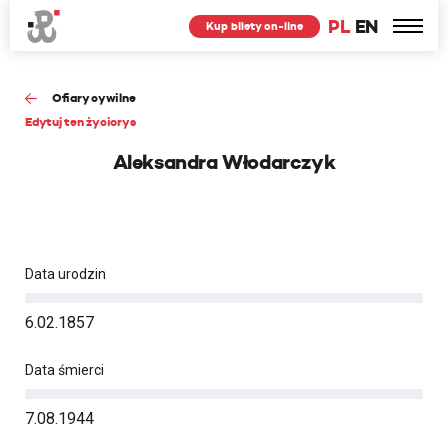
PL
EN
Kup bilety on-line
Ofiary cywilne
Edytuj ten życiorys
Aleksandra Włodarczyk
Data urodzin
6.02.1857
Data śmierci
7.08.1944