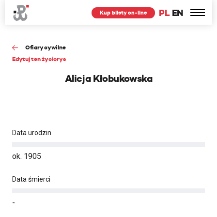
PL
EN
Kup bilety on-line
Ofiary cywilne
Edytuj ten życiorys
Alicja Kłobukowska
Data urodzin
ok. 1905
Data śmierci
-