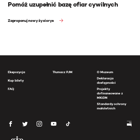
Pomóż uzupełnić bazę ofiar cywilnych
Zaproponuj nowy życiorys
Ekspozycja
Tłumacz PJM
O Muzeum
Deklaracja
Kup bilety
dostępności
FAQ
Projekty
dofinansowane z
MKiDN
Standardy ochrony
małoletnich