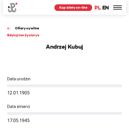
PL
EN
Kup bilety on-line
Ofiary cywilne
Edytuj ten życiorys
Andrzej Kubuj
Data urodzin
12.01.1905
Data śmierci
17.05.1945