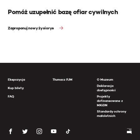
Pomóż uzupełnić bazę ofiar cywilnych
Zaproponuj nowy życiorys
Ekspozycja
Tłumacz PJM
O Muzeum
Deklaracja
Kup bilety
dostępności
FAQ
Projekty
dofinansowane z
MKiDN
Standardy ochrony
małoletnich