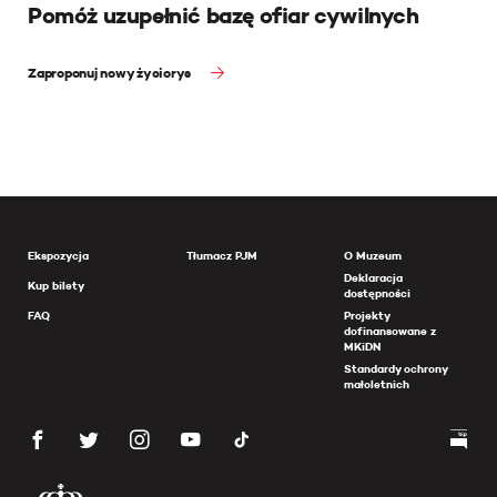
Pomóż uzupełnić bazę ofiar cywilnych
Zaproponuj nowy życiorys
Ekspozycja
Tłumacz PJM
O Muzeum
Deklaracja
Kup bilety
dostępności
FAQ
Projekty
dofinansowane z
MKiDN
Standardy ochrony
małoletnich