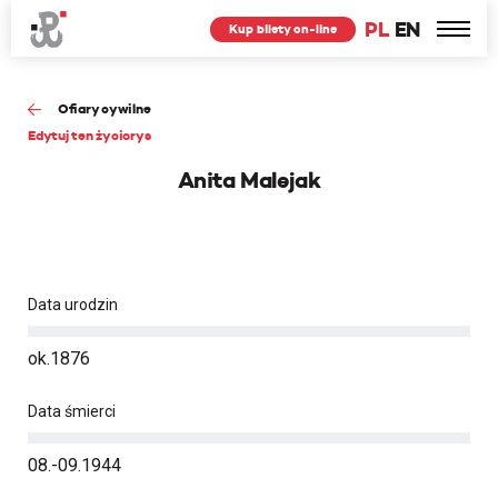
PL
EN
Kup bilety on-line
Ofiary cywilne
Edytuj ten życiorys
Anita Malejak
Data urodzin
ok.1876
Data śmierci
08.-09.1944