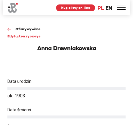
PL
EN
Kup bilety on-line
Ofiary cywilne
Edytuj ten życiorys
Anna Drewniakowska
Data urodzin
ok. 1903
Data śmierci
-