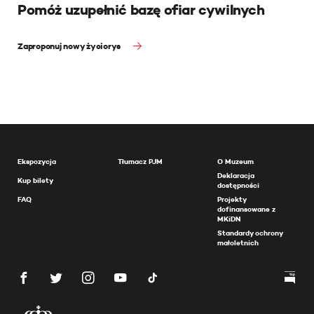
Pomóż uzupełnić bazę ofiar cywilnych
Zaproponuj nowy życiorys
Ekspozycja
Tłumacz PJM
O Muzeum
Deklaracja
Kup bilety
dostępności
FAQ
Projekty
dofinansowane z
MKiDN
Standardy ochrony
małoletnich