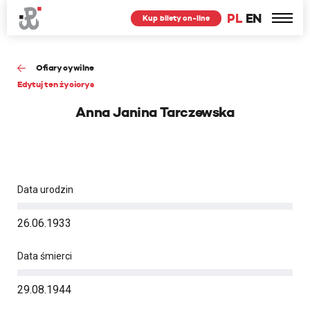
PL
EN
Kup bilety on-line
Ofiary cywilne
Edytuj ten życiorys
Anna Janina Tarczewska
Data urodzin
26.06.1933
Data śmierci
29.08.1944