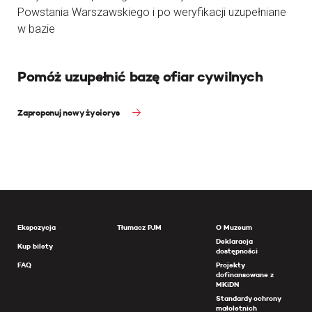
Powstania Warszawskiego i po weryfikacji uzupełniane
w bazie
Pomóż uzupełnić bazę ofiar cywilnych
Zaproponuj nowy życiorys
Ekspozycja
Tłumacz PJM
O Muzeum
Deklaracja
Kup bilety
dostępności
FAQ
Projekty
dofinansowane z
MKiDN
Standardy ochrony
małoletnich