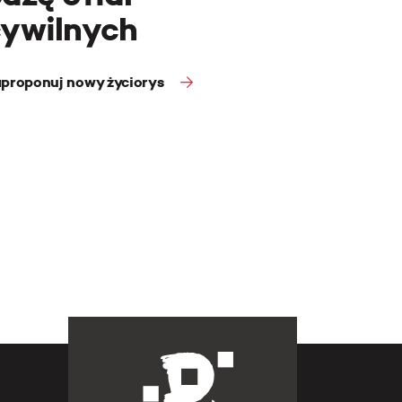
cywilnych
proponuj nowy życiorys