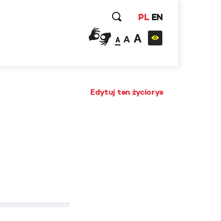
PL
EN
A
A
A
Edytuj ten życiorys