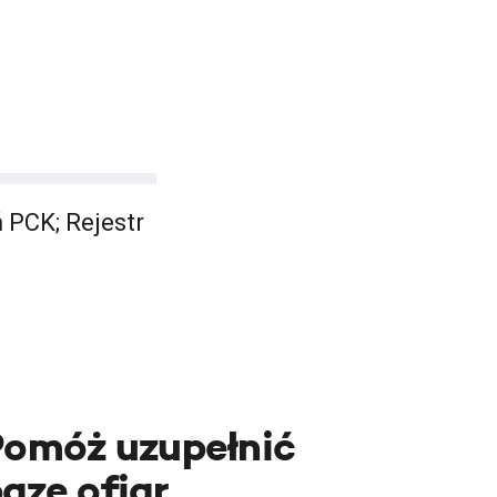
 PCK; Rejestr
Pomóż uzupełnić
azę ofiar