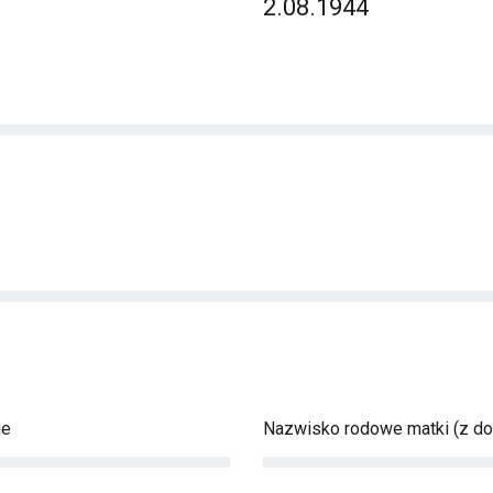
2.08.1944
ie
Nazwisko rodowe matki (z d