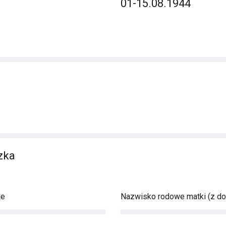
01-15.08.1944
zka
ie
Nazwisko rodowe matki (z d