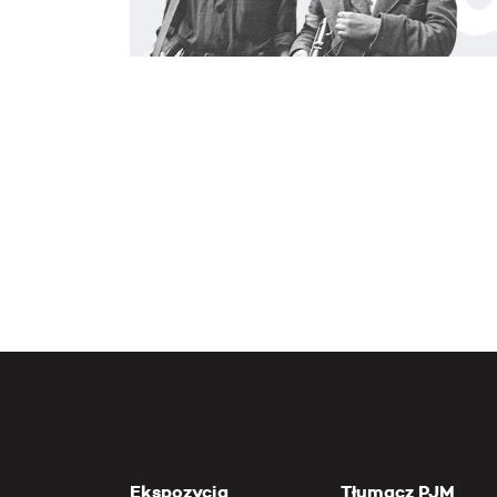
Ekspozycja
Tłumacz PJM