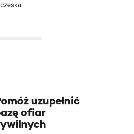
aczeska
Pomóż uzupełnić
azę ofiar
cywilnych