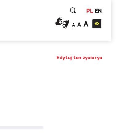
PL
EN
A
A
A
Edytuj ten życiorys