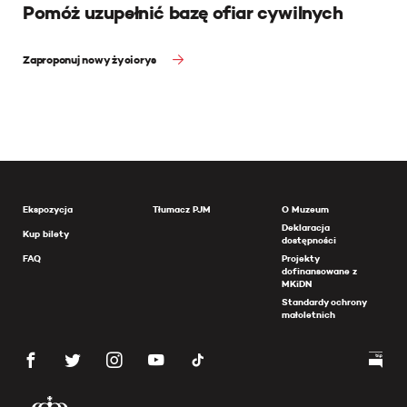
Pomóż uzupełnić bazę ofiar cywilnych
Zaproponuj nowy życiorys
Ekspozycja
Tłumacz PJM
O Muzeum
Deklaracja
Kup bilety
dostępności
FAQ
Projekty
dofinansowane z
MKiDN
Standardy ochrony
małoletnich