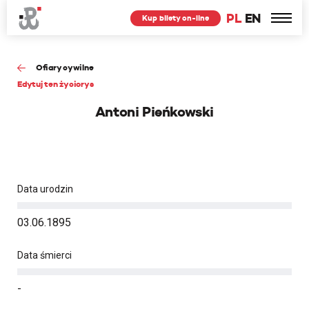
PL
EN
Kup bilety on-line
Ofiary cywilne
Edytuj ten życiorys
Antoni Pieńkowski
Data urodzin
03.06.1895
Data śmierci
-