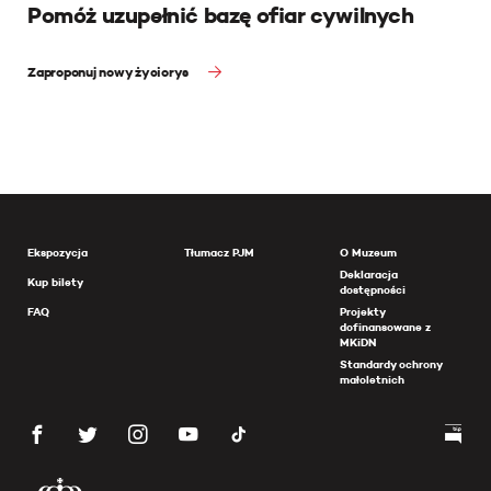
Pomóż uzupełnić bazę ofiar cywilnych
Zaproponuj nowy życiorys
Ekspozycja
Tłumacz PJM
O Muzeum
Deklaracja
Kup bilety
dostępności
FAQ
Projekty
dofinansowane z
MKiDN
Standardy ochrony
małoletnich