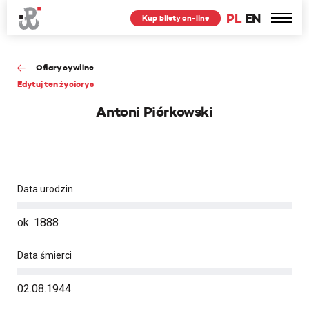
PL
EN
Kup bilety on-line
Ofiary cywilne
Edytuj ten życiorys
Antoni Piórkowski
Data urodzin
ok. 1888
Data śmierci
02.08.1944