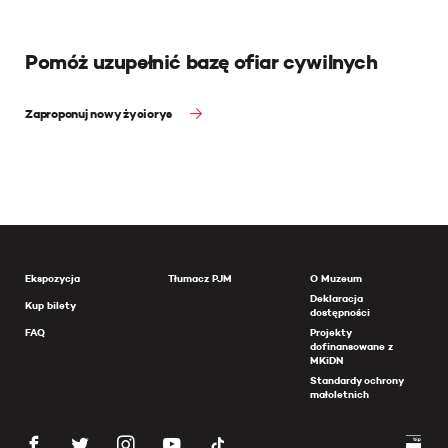
Pomóż uzupełnić bazę ofiar cywilnych
Zaproponuj nowy życiorys
Ekspozycja
Tłumacz PJM
O Muzeum
Deklaracja
Kup bilety
dostępności
FAQ
Projekty
dofinansowane z
MKiDN
Standardy ochrony
małoletnich