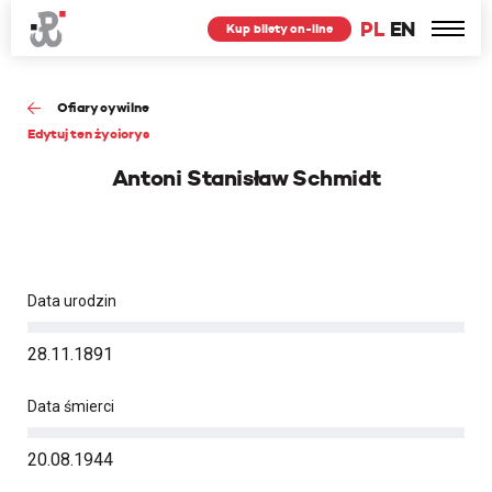
PL
EN
Kup bilety on-line
Ofiary cywilne
Edytuj ten życiorys
Antoni Stanisław Schmidt
Data urodzin
28.11.1891
Data śmierci
20.08.1944