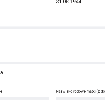
31.08.1944
na
ie
Nazwisko rodowe matki (z d