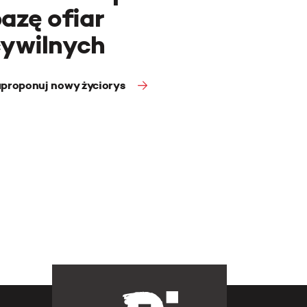
azę ofiar
cywilnych
proponuj nowy życiorys