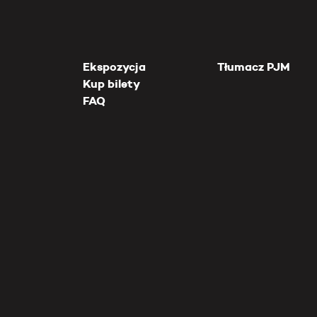
Ekspozycja
Tłumacz PJM
Kup bilety
FAQ