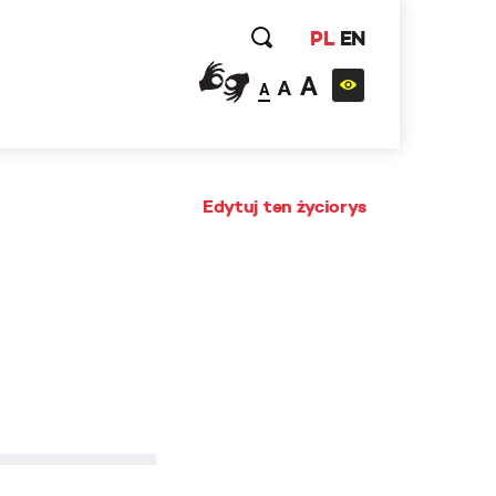
PL
EN
A
A
A
Edytuj ten życiorys