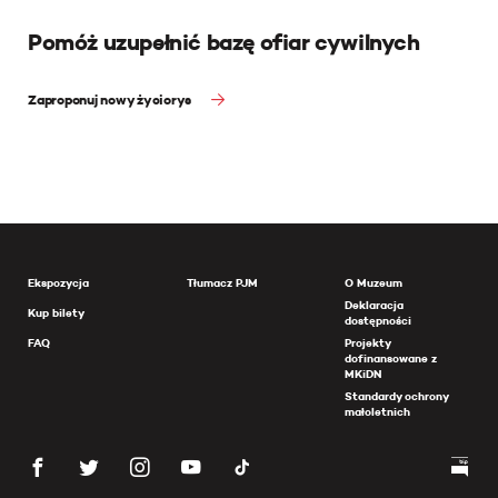
Pomóż uzupełnić bazę ofiar cywilnych
Zaproponuj nowy życiorys
Ekspozycja
Tłumacz PJM
O Muzeum
Deklaracja
Kup bilety
dostępności
FAQ
Projekty
dofinansowane z
MKiDN
Standardy ochrony
małoletnich