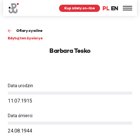
PL
EN
Kup bilety on-line
Ofiary cywilne
Edytuj ten życiorys
Barbara Tesko
Data urodzin
11.07.1915
Data śmierci
24.08.1944