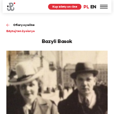
PL
EN
Kup bilety on-line
Ofiary cywilne
Edytuj ten życiorys
Bazyli Basok