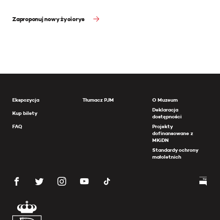
Zaproponuj nowy życiorys
Ekspozycja
Tłumacz PJM
O Muzeum
Deklaracja
Kup bilety
dostępności
FAQ
Projekty
dofinansowane z
MKiDN
Standardy ochrony
małoletnich