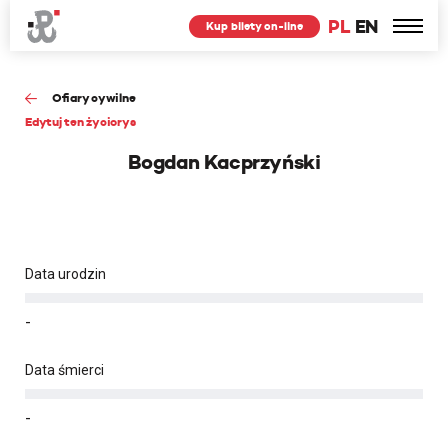
PL
EN
Kup bilety on-line
Ofiary cywilne
Edytuj ten życiorys
Bogdan Kacprzyński
Data urodzin
-
Data śmierci
-