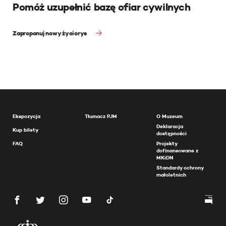
Pomóż uzupełnić bazę ofiar cywilnych
Zaproponuj nowy życiorys
Ekspozycja
Tłumacz PJM
O Muzeum
Deklaracja
Kup bilety
dostępności
FAQ
Projekty
dofinansowane z
MKiDN
Standardy ochrony
małoletnich