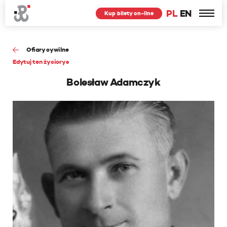
PL
EN
Kup bilety on-line
Ofiary cywilne
Edytuj ten życiorys
Bolesław Adamczyk