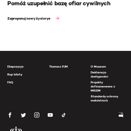
Pomóż uzupełnić bazę ofiar cywilnych
Zaproponuj nowy życiorys
Ekspozycja
Tłumacz PJM
O Muzeum
Deklaracja
Kup bilety
dostępności
FAQ
Projekty
dofinansowane z
MKiDN
Standardy ochrony
małoletnich