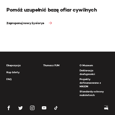
Pomóż uzupełnić bazę ofiar cywilnych
Zaproponuj nowy życiorys
Ekspozycja
Tłumacz PJM
O Muzeum
Deklaracja
Kup bilety
dostępności
FAQ
Projekty
dofinansowane z
MKiDN
Standardy ochrony
małoletnich