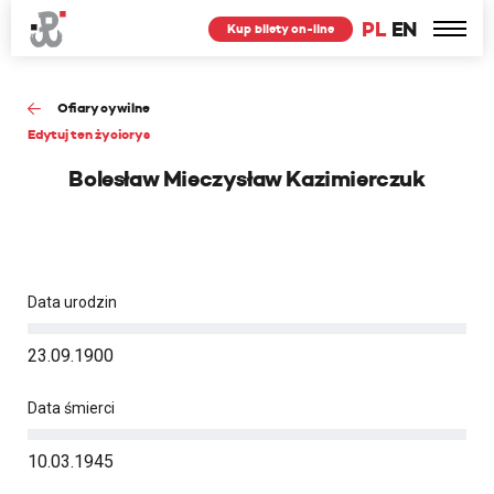
PL
EN
Kup bilety on-line
Ofiary cywilne
Edytuj ten życiorys
Bolesław Mieczysław Kazimierczuk
Data urodzin
23.09.1900
Data śmierci
10.03.1945