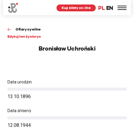
PL
EN
Kup bilety on-line
Ofiary cywilne
Edytuj ten życiorys
Bronisław Uchroński
Data urodzin
13.10.1896
Data śmierci
12.08.1944