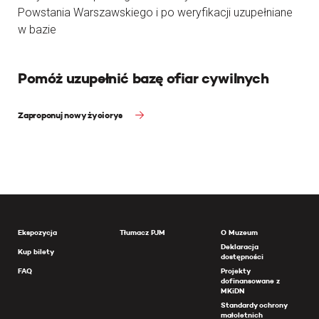
Powstania Warszawskiego i po weryfikacji uzupełniane
w bazie
Pomóż uzupełnić bazę ofiar cywilnych
Zaproponuj nowy życiorys
Ekspozycja
Tłumacz PJM
O Muzeum
Deklaracja
Kup bilety
dostępności
FAQ
Projekty
dofinansowane z
MKiDN
Standardy ochrony
małoletnich