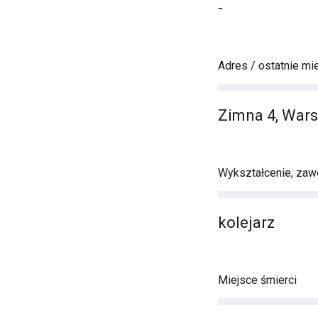
-
Adres / ostatnie mi
Zimna 4, War
Wykształcenie, zawó
kolejarz
Miejsce śmierci