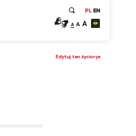
PL
EN
A
A
A
Edytuj ten życiorys