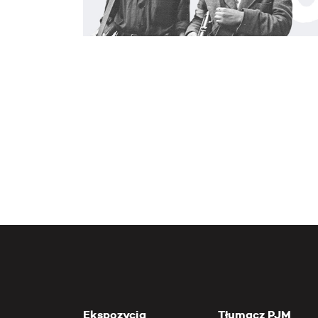
Ekspozycja
Tłumacz PJM