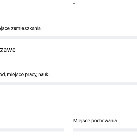
-
ejsce zamieszkania
szawa
d, miejsce pracy, nauki
Miejsce pochowania