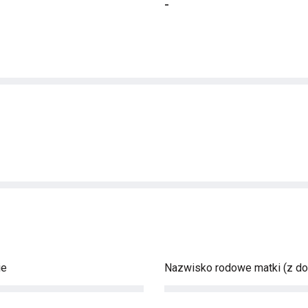
-
ie
Nazwisko rodowe matki (z d