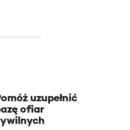
Pomóż uzupełnić
azę ofiar
cywilnych