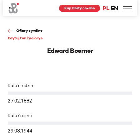
PL
EN
Kup bilety on-line
Ofiary cywilne
Edytuj ten życiorys
Edward Boerner
Data urodzin
27.02.1882
Data śmierci
29.08.1944