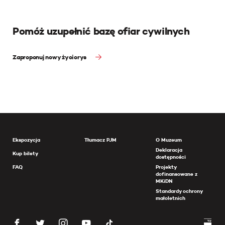
Pomóż uzupełnić bazę ofiar cywilnych
Zaproponuj nowy życiorys
Ekspozycja
Tłumacz PJM
O Muzeum
Deklaracja
Kup bilety
dostępności
FAQ
Projekty
dofinansowane z
MKiDN
Standardy ochrony
małoletnich