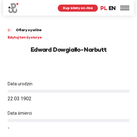
PL
EN
Kup bilety on-line
Ofiary cywilne
Edytuj ten życiorys
Edward Dowgiałło-Narbutt
Data urodzin
22.03.1902
Data śmierci
-