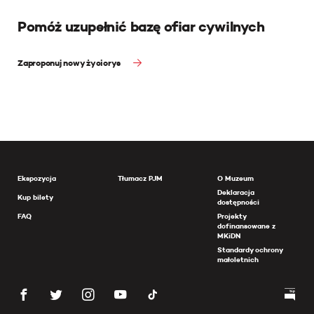
Pomóż uzupełnić bazę ofiar cywilnych
Zaproponuj nowy życiorys
Ekspozycja
Tłumacz PJM
O Muzeum
Deklaracja
Kup bilety
dostępności
FAQ
Projekty
dofinansowane z
MKiDN
Standardy ochrony
małoletnich