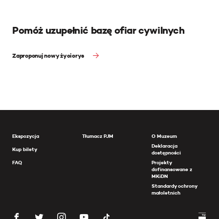
Pomóż uzupełnić bazę ofiar cywilnych
Zaproponuj nowy życiorys
Ekspozycja
Tłumacz PJM
O Muzeum
Deklaracja
Kup bilety
dostępności
FAQ
Projekty
dofinansowane z
MKiDN
Standardy ochrony
małoletnich