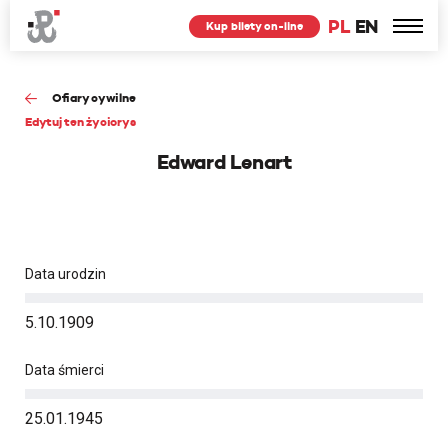
PL
EN
Kup bilety on-line
Ofiary cywilne
Edytuj ten życiorys
Edward Lenart
Data urodzin
5.10.1909
Data śmierci
25.01.1945