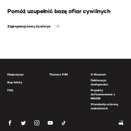
Pomóż uzupełnić bazę ofiar cywilnych
Zaproponuj nowy życiorys
Ekspozycja
Tłumacz PJM
O Muzeum
Deklaracja
Kup bilety
dostępności
FAQ
Projekty
dofinansowane z
MKiDN
Standardy ochrony
małoletnich