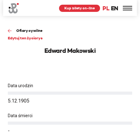
PL
EN
Kup bilety on-line
Ofiary cywilne
Edytuj ten życiorys
Edward Makowski
Data urodzin
5.12.1905
Data śmierci
-