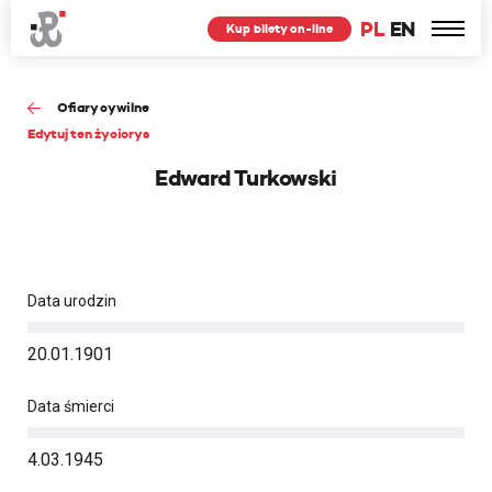
PL
EN
Kup bilety on-line
Ofiary cywilne
Edytuj ten życiorys
Edward Turkowski
Data urodzin
20.01.1901
Data śmierci
4.03.1945