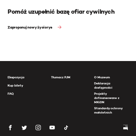
Pomóż uzupełnić bazę ofiar cywilnych
Zaproponuj nowy życiorys
Ekspozycja
Tłumacz PJM
O Muzeum
Deklaracja
Kup bilety
dostępności
FAQ
Projekty
dofinansowane z
MKiDN
Standardy ochrony
małoletnich