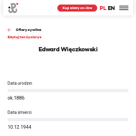
PL
EN
Kup bilety on-line
Ofiary cywilne
Edytuj ten życiorys
Edward Więczkowski
Data urodzin
ok.1886
Data śmierci
10.12.1944