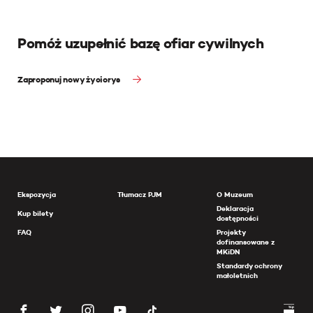
Pomóż uzupełnić bazę ofiar cywilnych
Zaproponuj nowy życiorys
Ekspozycja
Tłumacz PJM
O Muzeum
Deklaracja
Kup bilety
dostępności
FAQ
Projekty
dofinansowane z
MKiDN
Standardy ochrony
małoletnich