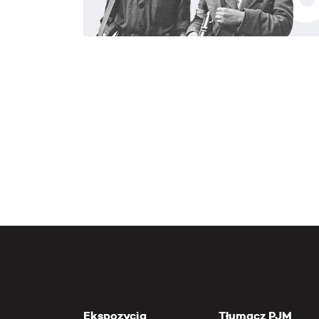
Ekspozycja
Tłumacz PJM