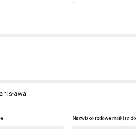
-
tanisława
ie
Nazwisko rodowe matki (z d