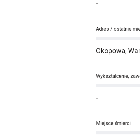
-
Adres / ostatnie mi
Okopowa, Wa
Wykształcenie, zawó
-
Miejsce śmierci