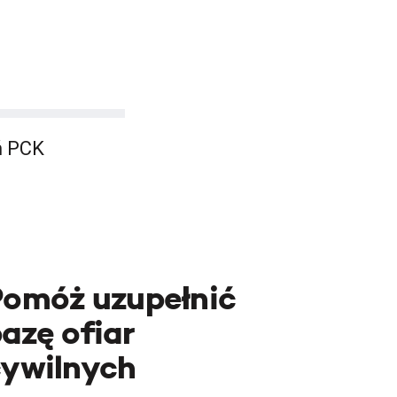
ń PCK
Pomóż uzupełnić
azę ofiar
cywilnych