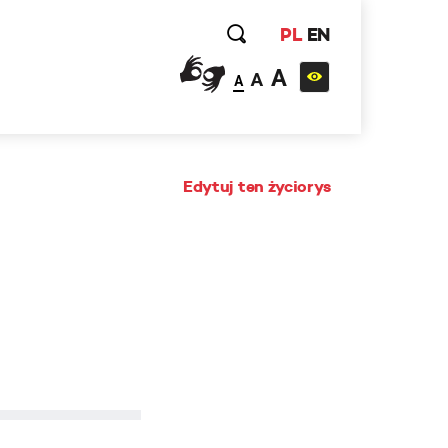
PL
EN
A
A
A
Edytuj ten życiorys