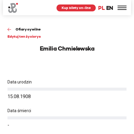
PL
EN
Kup bilety on-line
Ofiary cywilne
Edytuj ten życiorys
Emilia Chmielewska
Data urodzin
15.08.1908
Data śmierci
-