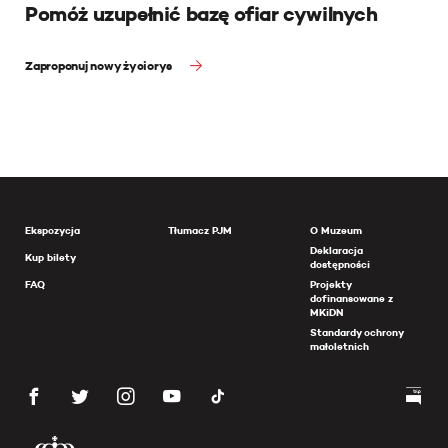
Pomóż uzupełnić bazę ofiar cywilnych
Zaproponuj nowy życiorys
Ekspozycja
Tłumacz PJM
O Muzeum
Deklaracja
Kup bilety
dostępności
FAQ
Projekty
dofinansowane z
MKiDN
Standardy ochrony
małoletnich