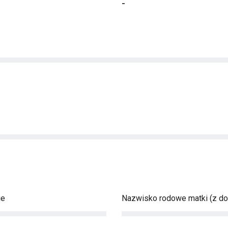
-
ie
Nazwisko rodowe matki (z d