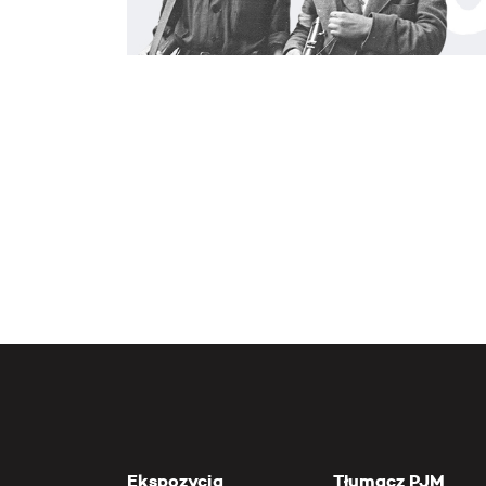
Ekspozycja
Tłumacz PJM