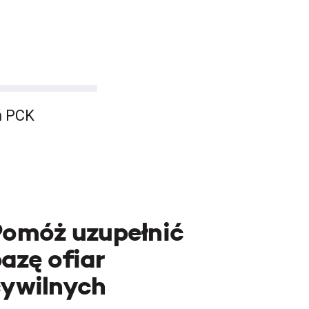
ń PCK
Pomóż uzupełnić
azę ofiar
cywilnych