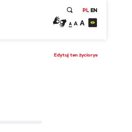
PL
EN
A
A
A
Edytuj ten życiorys