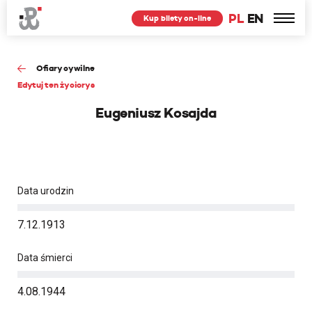
PL
EN
Kup bilety on-line
Ofiary cywilne
Edytuj ten życiorys
Eugeniusz Kosajda
Data urodzin
7.12.1913
Data śmierci
4.08.1944