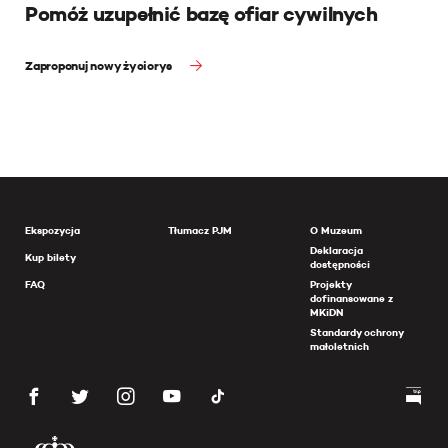
Pomóż uzupełnić bazę ofiar cywilnych
Zaproponuj nowy życiorys
Ekspozycja
Tłumacz PJM
O Muzeum
Deklaracja
Kup bilety
dostępności
FAQ
Projekty
dofinansowane z
MKiDN
Standardy ochrony
małoletnich