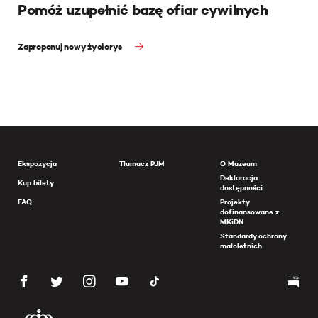
Pomóż uzupełnić bazę ofiar cywilnych
Zaproponuj nowy życiorys
Ekspozycja
Tłumacz PJM
O Muzeum
Deklaracja
Kup bilety
dostępności
FAQ
Projekty
dofinansowane z
MKiDN
Standardy ochrony
małoletnich