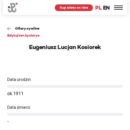
PL
EN
Kup bilety on-line
Ofiary cywilne
Edytuj ten życiorys
Eugeniusz Lucjan Kosiorek
Data urodzin
ok.1911
Data śmierci
-