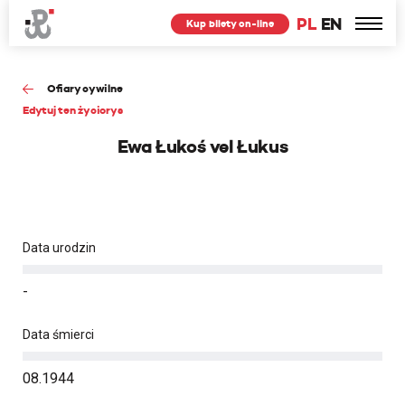
PL
EN
Kup bilety on-line
Ofiary cywilne
Edytuj ten życiorys
Ewa Łukoś vel Łukus
Data urodzin
-
Data śmierci
08.1944