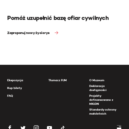
Pomóż uzupełnić bazę ofiar cywilnych
Zaproponuj nowy życiorys
Ekspozycja
Tłumacz PJM
O Muzeum
Deklaracja
Kup bilety
dostępności
FAQ
Projekty
dofinansowane z
MKiDN
Standardy ochrony
małoletnich