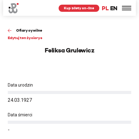
PL
EN
Kup bilety on-line
Ofiary cywilne
Edytuj ten życiorys
Feliksa Grulewicz
Data urodzin
24.03.1927
Data śmierci
-