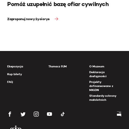
Pomóż uzupełnić bazę ofiar cywilnych
Zaproponuj nowy życiorys
Ekspozycja
Tłumacz PJM
O Muzeum
Deklaracja
Kup bilety
dostępności
FAQ
Projekty
dofinansowane z
MKiDN
Standardy ochrony
małoletnich