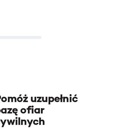
Pomóż uzupełnić
azę ofiar
cywilnych