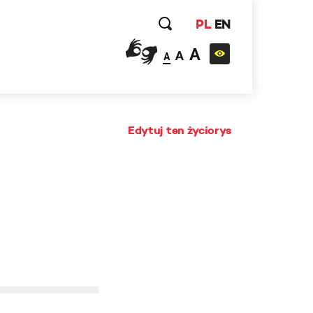
PL
EN
A
A
A
Edytuj ten życiorys