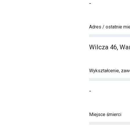
-
Adres / ostatnie mi
Wilcza 46, W
Wykształcenie, zawó
-
Miejsce śmierci