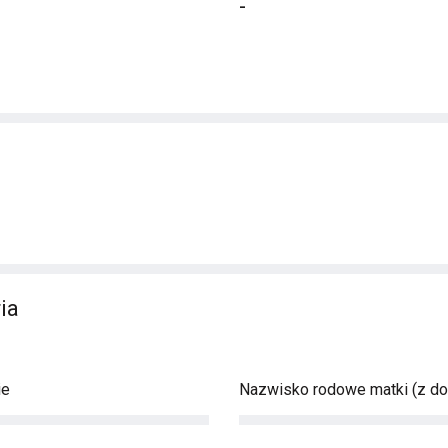
-
ia
ie
Nazwisko rodowe matki (z d