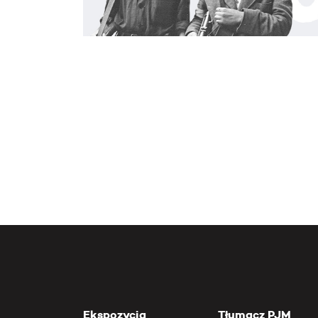
Ekspozycja
Tłumacz PJM