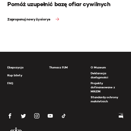
Pomóż uzupełnić bazę ofiar cywilnych
Zaproponuj nowy życiorys
Ekspozycja
Tłumacz PJM
O Muzeum
Deklaracja
Kup bilety
dostępności
FAQ
Projekty
dofinansowane z
MKiDN
Standardy ochrony
małoletnich