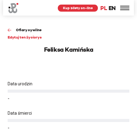
PL
EN
Kup bilety on-line
Ofiary cywilne
Edytuj ten życiorys
Feliksa Kamińska
Data urodzin
-
Data śmierci
-