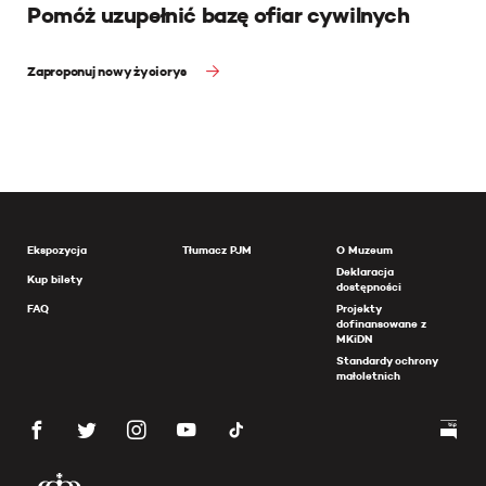
Pomóż uzupełnić bazę ofiar cywilnych
Zaproponuj nowy życiorys
Ekspozycja
Tłumacz PJM
O Muzeum
Deklaracja
Kup bilety
dostępności
FAQ
Projekty
dofinansowane z
MKiDN
Standardy ochrony
małoletnich