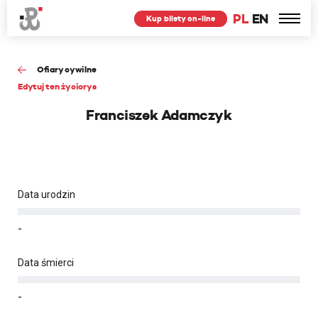
PL
EN
Kup bilety on-line
Ofiary cywilne
Edytuj ten życiorys
Franciszek Adamczyk
Data urodzin
-
Data śmierci
-