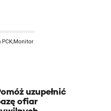
ń PCK;Monitor
Pomóż uzupełnić
azę ofiar
cywilnych