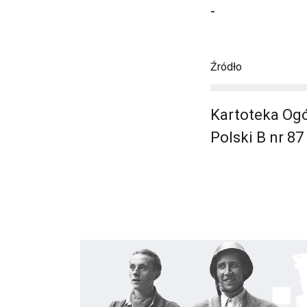
-
Źródło
Kartoteka Ogó
Polski B nr 87