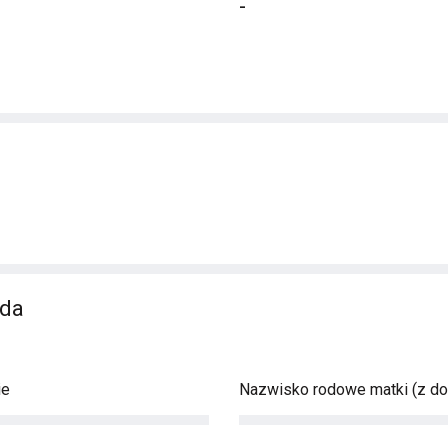
-
nda
ie
Nazwisko rodowe matki (z d