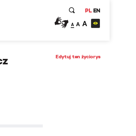
PL
EN
A
A
A
Edytuj ten życiorys
cz