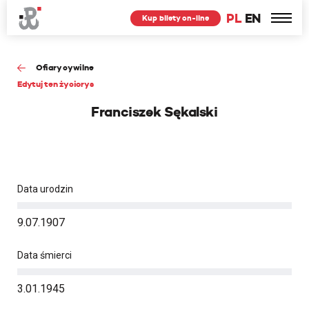
PL
EN
Kup bilety on-line
Ofiary cywilne
Edytuj ten życiorys
Franciszek Sękalski
Data urodzin
9.07.1907
Data śmierci
3.01.1945