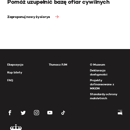
Pomóż uzupełnić bazę ofiar cywilnych
Zaproponuj nowy życiorys
Ekspozycja
Tłumacz PJM
O Muzeum
Deklaracja
Kup bilety
dostępności
FAQ
Projekty
dofinansowane z
MKiDN
Standardy ochrony
małoletnich