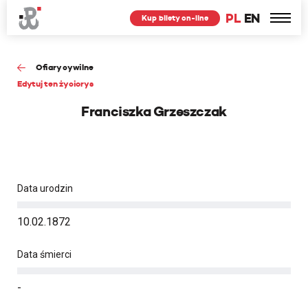
PL
EN
Kup bilety on-line
Ofiary cywilne
Edytuj ten życiorys
Franciszka Grzeszczak
Data urodzin
10.02.1872
Data śmierci
-