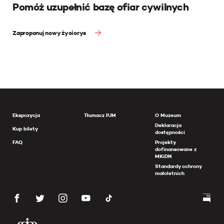
Pomóż uzupełnić bazę ofiar cywilnych
Zaproponuj nowy życiorys
Ekspozycja
Tłumacz PJM
O Muzeum
Deklaracja
Kup bilety
dostępności
FAQ
Projekty
dofinansowane z
MKiDN
Standardy ochrony
małoletnich