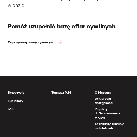
w bazie
Pomóż uzupełnić bazę ofiar cywilnych
Zaproponuj nowy życiorys
Ekspozycja
Tłumacz PJM
O Muzeum
Deklaracja
Kup bilety
dostępności
FAQ
Projekty
dofinansowane z
MKiDN
Standardy ochrony
małoletnich