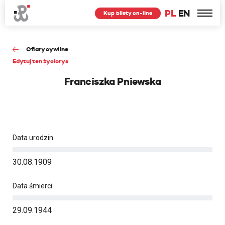
PL
EN
Kup bilety on-line
Ofiary cywilne
Edytuj ten życiorys
Franciszka Pniewska
Data urodzin
30.08.1909
Data śmierci
29.09.1944