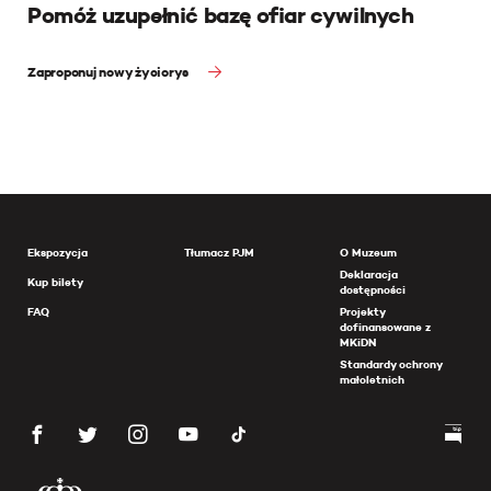
Pomóż uzupełnić bazę ofiar cywilnych
Zaproponuj nowy życiorys
Ekspozycja
Tłumacz PJM
O Muzeum
Deklaracja
Kup bilety
dostępności
FAQ
Projekty
dofinansowane z
MKiDN
Standardy ochrony
małoletnich