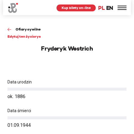
PL
EN
Kup bilety on-line
Ofiary cywilne
Edytuj ten życiorys
Fryderyk Westrich
Data urodzin
ok. 1886
Data śmierci
01.09.1944