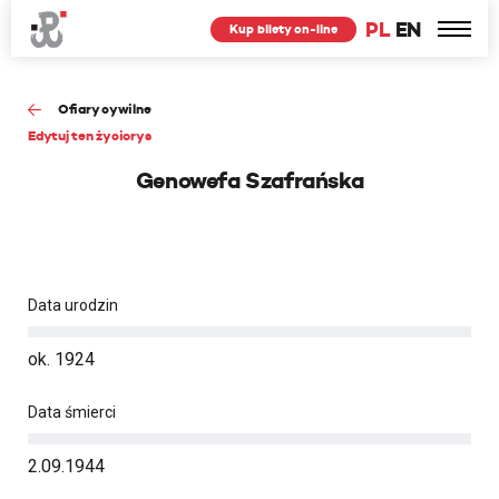
PL
EN
Kup bilety on-line
Ofiary cywilne
Edytuj ten życiorys
Genowefa Szafrańska
Data urodzin
ok. 1924
Data śmierci
2.09.1944