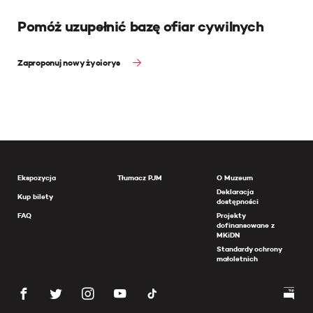
Pomóż uzupełnić bazę ofiar cywilnych
Zaproponuj nowy życiorys
Ekspozycja
Tłumacz PJM
O Muzeum
Deklaracja
Kup bilety
dostępności
FAQ
Projekty
dofinansowane z
MKiDN
Standardy ochrony
małoletnich